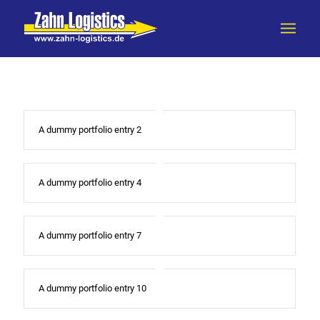
A dummy portfolio entry 2
A dummy portfolio entry 4
A dummy portfolio entry 7
A dummy portfolio entry 10