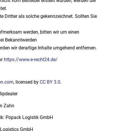
e nicht vom Betreiber erstellt wurden, werden die
tet.
e Dritter als solche gekennzeichnet. Sollten Sie
ufmerksam werden, bitten wir um einen
Bei Bekanntwerden
rden wir derartige Inhalte umgehend entfernen.
or
https://www.e-recht24.de/
on.com
, licensed by
CC BY 3.0
.
lipdealer
on Zahn
itk: Popack Logistik GmbH
n Logistics GmbH