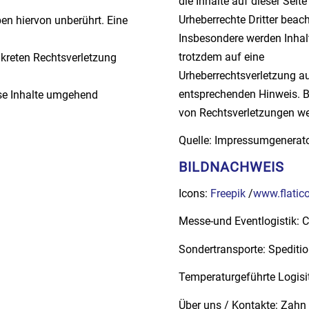
die Inhalte auf dieser Seit
Urheberrechte Dritter beach
en hiervon unberührt. Eine
Insbesondere werden Inhalt
trotzdem auf eine
nkreten Rechtsverletzung
Urheberrechtsverletzung a
entsprechenden Hinweis. 
se Inhalte umgehend
von Rechtsverletzungen we
Quelle: Impressumgenerat
BILDNACHWEIS
Icons:
Freepik
/
www.flatic
Messe-und Eventlogistik: C
Sondertransporte: Spediti
Temperaturgeführte Logis
Über uns / Kontakte: Zah